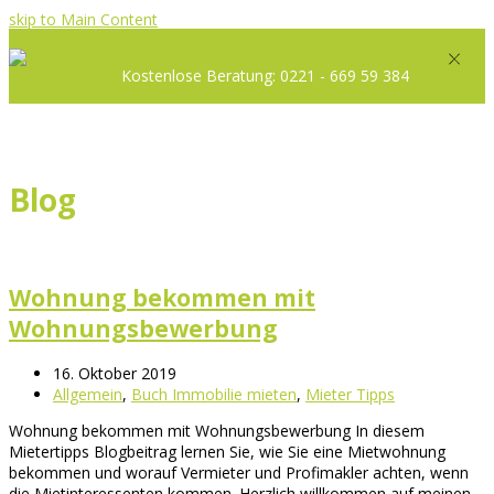
skip to Main Content
Menü
Kostenlose Beratung: 0221 - 669 59 384
Facebook
Instagram
Youtube
Email
Handy
Blog
Wohnung bekommen mit
Wohnungsbewerbung
16. Oktober 2019
Allgemein
,
Buch Immobilie mieten
,
Mieter Tipps
Wohnung bekommen mit Wohnungsbewerbung In diesem
Mietertipps Blogbeitrag lernen Sie, wie Sie eine Mietwohnung
bekommen und worauf Vermieter und Profimakler achten, wenn
die Mietinteressenten kommen. Herzlich willkommen auf meinen