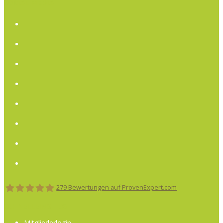
SOCIAL MEDIA
Twitter
Facebook
Instagram
GooglePlus
LinkedIn
Pinterest
Xing
Youtube
279
Bewertungen auf ProvenExpert.com
SCHNELLEINSTIEG
Der ImmoCoach
Mitgliederlogin