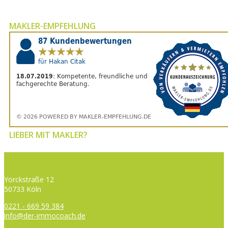
MAKLER-EMPFEHLUNG
LIEBER MIT MAKLER?
KONTAKT
Yorckstraße 12
50733 Köln
0221 - 669 59 384
info@der-immocoach.de