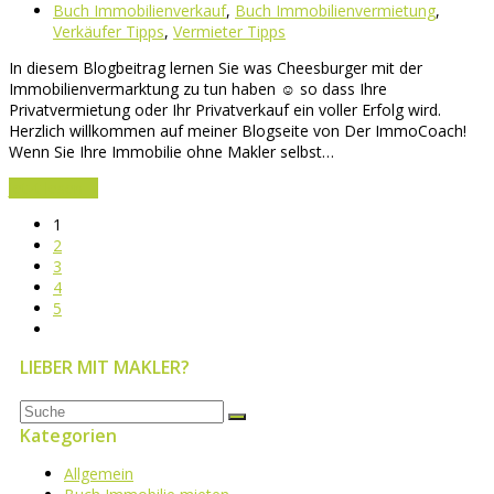
Buch Immobilienverkauf
,
Buch Immobilienvermietung
,
Verkäufer Tipps
,
Vermieter Tipps
In diesem Blogbeitrag lernen Sie was Cheesburger mit der
Immobilienvermarktung zu tun haben ☺ so dass Ihre
Privatvermietung oder Ihr Privatverkauf ein voller Erfolg wird.
Herzlich willkommen auf meiner Blogseite von Der ImmoCoach!
Wenn Sie Ihre Immobilie ohne Makler selbst…
Jetzt lesen
→
Page
1
Page
2
Page
3
Page
4
Page
5
Vorwärts
LIEBER MIT MAKLER?
Suche
OK
Kategorien
Allgemein