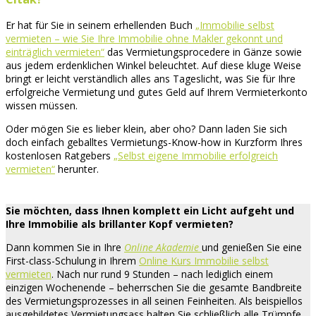
Er hat für Sie in seinem erhellenden Buch
„Immobilie selbst
vermieten – wie Sie Ihre Immobilie ohne Makler gekonnt und
einträglich vermieten“
das Vermietungsprocedere in Gänze sowie
aus jedem erdenklichen Winkel beleuchtet. Auf diese kluge Weise
bringt er leicht verständlich alles ans Tageslicht, was Sie für Ihre
erfolgreiche Vermietung und gutes Geld auf Ihrem Vermieterkonto
wissen müssen.
Oder mögen Sie es lieber klein, aber oho? Dann laden Sie sich
doch einfach geballtes Vermietungs-Know-how in Kurzform Ihres
kostenlosen Ratgebers
„Selbst eigene Immobilie erfolgreich
vermieten“
herunter.
Sie möchten, dass Ihnen komplett ein Licht aufgeht und
Ihre Immobilie als brillanter Kopf vermieten?
Dann kommen Sie in Ihre
Online Akademie
und genießen Sie eine
First-class-Schulung in Ihrem
Online Kurs Immobilie selbst
vermieten
. Nach nur rund 9 Stunden – nach lediglich einem
einzigen Wochenende – beherrschen Sie die gesamte Bandbreite
des Vermietungsprozesses in all seinen Feinheiten. Als beispiellos
ausgebildetes Vermietungsass halten Sie schließlich alle Trümpfe