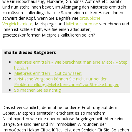
wie Grundbuchauszug, Flurkarte, Grundriss-Aufmaß etc. parat?
Und nun steht Ihnen bevor, im Alleingang den Mietpreis ermitteln
zu müssen – allerdings hat die Sache einen dicken Haken: Ihnen
schwirrt der Kopf, wenn Sie Begriffe wie
ortsübliche
Vergleichsmiete
, Mietspiegel und
Mietpreisbremse
vernehmen und
Ihnen ist schleierhaft, wie Sie einen adäquaten,
gesetzeskonformen Mietpreis kalkulieren sollen?
Inhalte dieses Ratgebers
Mietpreis ermitteln – wie berechnet man eine Miete? – Step
by step
Mietpreis ermitteln – Gut zu wissen:
Juristische Vorgaben können Sie nicht nur bei der
Problemstellung „Miete berechnen“ zur Strecke bringen
So machen Sie es richtig:
Das ist verständlich, denn ohne fundierte Erfahrung auf dem
Gebiet „Mietpreis ermitteln“ erscheint es so manchem
Nichtexperten wie eine eher nebulöse Angelegenheit. Aber keine
Bange, Sie sind hier und Ihr Immobilien-Allrounder, der
ImmoCoach Hakan Citak, lüftet jetzt den Schleier für Sie. So sehen