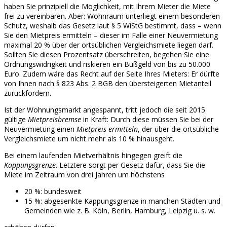
haben Sie prinzipiell die Möglichkeit, mit Ihrem Mieter die Miete
frei zu vereinbaren. Aber: Wohnraum unterliegt einem besonderen
Schutz, weshalb das Gesetz laut § 5 WiStG bestimmt, dass – wenn
Sie den Mietpreis ermitteln – dieser im Falle einer Neuvermietung
maximal 20 % über der ortsüblichen Vergleichsmiete liegen darf.
Sollten Sie diesen Prozentsatz überschreiten, begehen Sie eine
Ordnungswidrigkeit und riskieren ein Bußgeld von bis zu 50.000
Euro. Zudem wäre das Recht auf der Seite Ihres Mieters: Er dürfte
von Ihnen nach § 823 Abs. 2 BGB den übersteigerten Mietanteil
zurückfordern.
Ist der Wohnungsmarkt angespannt, tritt jedoch die seit 2015
gültige
Mietpreisbremse
in Kraft: Durch diese müssen Sie bei der
Neuvermietung einen
Mietpreis ermitteln
, der über die ortsübliche
Vergleichsmiete um nicht mehr als 10 % hinausgeht.
Bei einem laufenden Mietverhältnis hingegen greift die
Kappungsgrenze
. Letztere sorgt per Gesetz dafür, dass Sie die
Miete im Zeitraum von drei Jahren um höchstens
20 %: bundesweit
15 %: abgesenkte Kappungsgrenze in manchen Städten und
Gemeinden wie z. B. Köln, Berlin, Hamburg, Leipzig u. s. w.