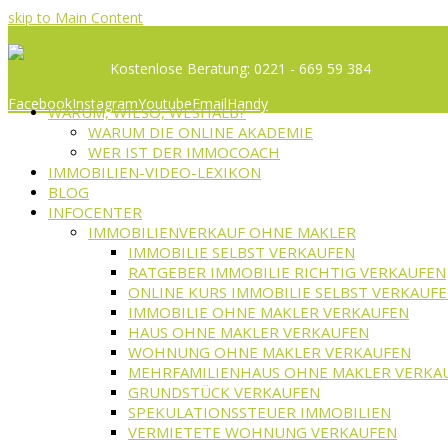
skip to Main Content
Menü
Kostenlose Beratung: 0221 - 669 59 384
Facebook
Instagram
Youtube
Email
Handy
WARUM, WIESO, WESHALB?
WARUM DIE ONLINE AKADEMIE
WER IST DER IMMOCOACH
IMMOBILIEN-VIDEO-LEXIKON
BLOG
INFOCENTER
IMMOBILIENVERKAUF OHNE MAKLER
IMMOBILIE SELBST VERKAUFEN
RATGEBER IMMOBILIE RICHTIG VERKAUFEN
ONLINE KURS IMMOBILIE SELBST VERKAUF
IMMOBILIE OHNE MAKLER VERKAUFEN
HAUS OHNE MAKLER VERKAUFEN
WOHNUNG OHNE MAKLER VERKAUFEN
MEHRFAMILIENHAUS OHNE MAKLER VERKA
GRUNDSTÜCK VERKAUFEN
SPEKULATIONSSTEUER IMMOBILIEN
VERMIETETE WOHNUNG VERKAUFEN