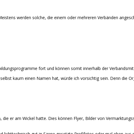
Meistens werden solche, die einem oder mehreren Verbänden angeschl
erbildungsprogramme fort und können somit innerhalb der Verbandsmi
und selbst kaum einen Namen hat, würde ich vorsichtig sein. Denn die
 die er am Wickel hatte. Dies können Flyer, Bilder von Vermarktungss
 und lichttechnisch gut in Szene gesetzte Profifotos oder mal eben a