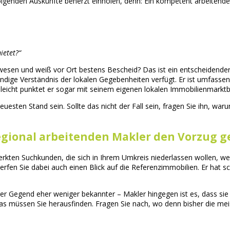
folgenden Auskünfte beherzt einholen, denn: Ein kompetent arbeitende
ietet?“
ewesen und weiß vor Ort bestens Bescheid? Das ist ein entscheidender
ndige Verständnis der lokalen Gegebenheiten verfügt. Er ist umfassen
lleicht punktet er sogar mit seinem eigenen lokalen Immobilienmarktb
ten Stand sein. Sollte das nicht der Fall sein, fragen Sie ihn, waru
regional arbeitenden Makler den Vorzug g
erkten Suchkunden, die sich in Ihrem Umkreis niederlassen wollen, w
rfen Sie dabei auch einen Blick auf die Referenzimmobilien. Er hat sc
er Gegend eher weniger bekannter – Makler hingegen ist es, dass sie m
as müssen Sie herausfinden. Fragen Sie nach, wo denn bisher die mei