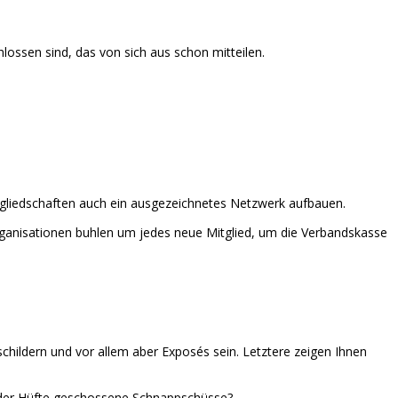
ossen sind, das von sich aus schon mitteilen.
tgliedschaften auch ein ausgezeichnetes Netzwerk aufbauen.
 Organisationen buhlen um jedes neue Mitglied, um die Verbandskasse
childern und vor allem aber Exposés sein. Letztere zeigen Ihnen
us der Hüfte geschossene Schnappschüsse?