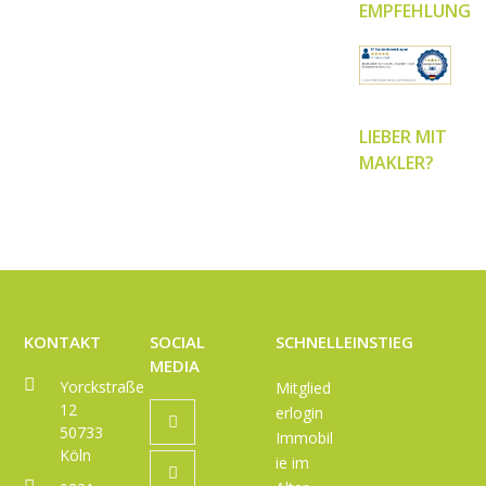
EMPFEHLUNG
LIEBER MIT
MAKLER?
KONTAKT
SOCIAL
SCHNELLEINSTIEG
MEDIA
Yorckstraße
Mitglied
12
erlogin
Twitter
50733
Immobil
Köln
ie im
Facebook