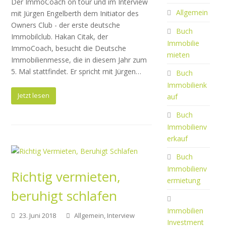
Der ImmoCoach on tour und im Interview
Allgemein
mit Jürgen Engelberth dem Initiator des
Owners Club - der erste deutsche
Buch
Immobilclub. Hakan Citak, der
Immobilie
ImmoCoach, besucht die Deutsche
mieten
Immobilienmesse, die in diesem Jahr zum
5. Mal stattfindet. Er spricht mit Jürgen…
Buch
Immobilienk
Jetzt lesen
auf
Buch
Immobilienv
erkauf
Buch
Immobilienv
Richtig vermieten,
ermietung
beruhigt schlafen
Immobilien
23. Juni 2018
Allgemein
,
Interview
Investment