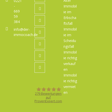
Alter
0221
-
Immobil
Instagram
669
ie im
59
Erbscha
GooglePlus
384
ftsfall
Immobil
info@der-
LinkedIn
immocoach.de
ie im
Scheidu
Pinterest
ngsfall
Immobil
Xing
ie richtig
verkauf
Youtube
en
Immobil
ie richtig
vermiet
en
279
Bewertungen
auf
ProvenExpert.com
Der ImmoCoach