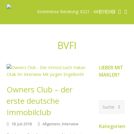
Facebook
Instagra
Youtub
Emai
Ha
Kostenlose Beratung: 0221 - 669 59 384
BVFI
LIEBER MIT
MAKLER?
Owners Club – der
erste deutsche
Suche
OK
Immobilclub
18. Juli 2018
Allgemein
,
Interview
Kategorien